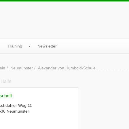
Training
Newsletter
ein
Neumünster
Alexander von Humbold-Schule
 Halle
chrift
schdohler Weg 11
536 Neumünster