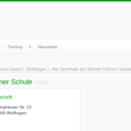
Training
Newsletter
reis Kassel
Wolfhagen
Alte Sporthalle der Wilhelm Filchner Schul
hner Schule
- Halle
chrift
inghäuser Str. 13
466 Wolfhagen