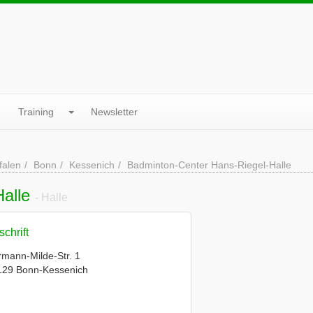
Training
Newsletter
falen
Bonn
Kessenich
Badminton-Center Hans-Riegel-Halle
Halle
- Halle
chrift
mann-Milde-Str. 1
129 Bonn-Kessenich