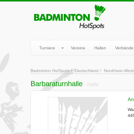
Turniere
Vereine
Hallen
Verbände
Badminton HotSpots
Deutschland
Nordrhein-West
Barbaraturnhalle
- Halle
Ans
Wal
44