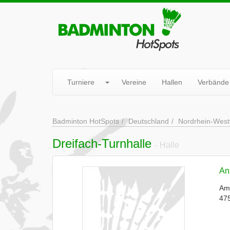
Turniere
Vereine
Hallen
Verbände
Badminton HotSpots
Deutschland
Nordrhein-West
Dreifach-Turnhalle
- Halle
Ans
Am
475