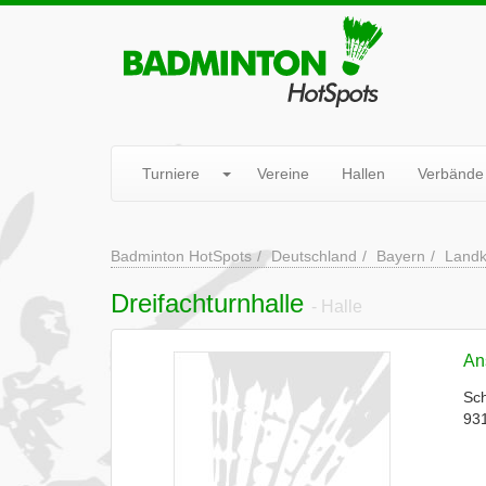
Turniere
Vereine
Hallen
Verbände
Badminton HotSpots
Deutschland
Bayern
Landk
Dreifachturnhalle
- Halle
Ans
Sch
931