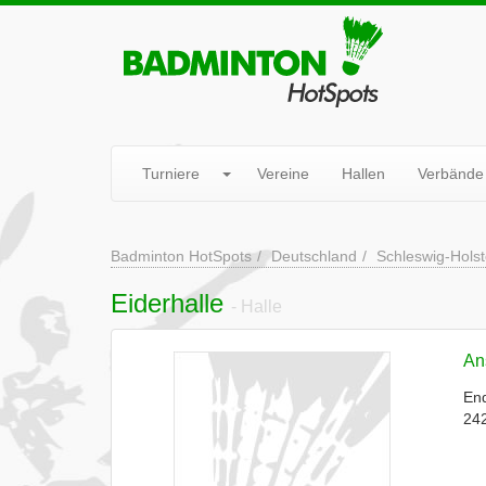
Turniere
Vereine
Hallen
Verbände
Badminton HotSpots
Deutschland
Schleswig-Holst
Eiderhalle
- Halle
Ans
En
242