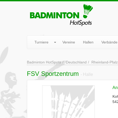
Turniere
Vereine
Hallen
Verbände
Badminton HotSpots
Deutschland
Rheinland-Pfalz
FSV Sportzentrum
- Halle
Ans
Koh
542