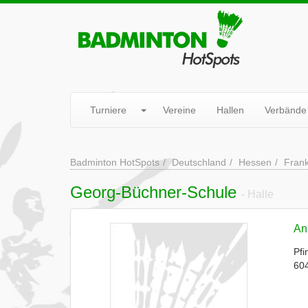
Turniere
Vereine
Hallen
Verbände
Badminton HotSpots
Deutschland
Hessen
Frank
Georg-Büchner-Schule
- Halle
Ans
Pfi
604