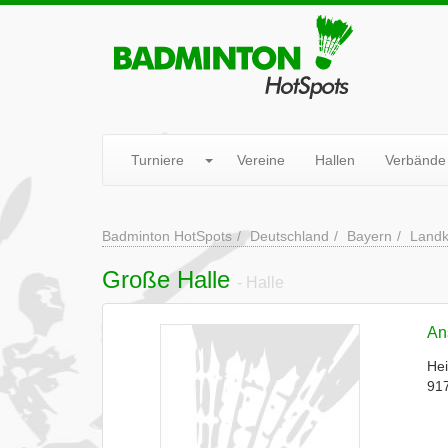
Turniere
Vereine
Hallen
Verbände
Badminton HotSpots
Deutschland
Bayern
Landk
Große Halle
- Halle
Ans
Hei
917