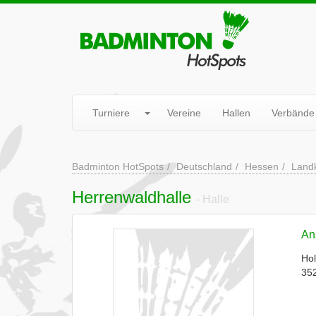
Turniere
Vereine
Hallen
Verbände
Badminton HotSpots
Deutschland
Hessen
Landk
Herrenwaldhalle
- Halle
Ans
Ho
352