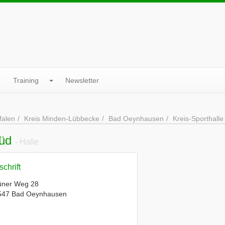
Training
Newsletter
falen
Kreis Minden-Lübbecke
Bad Oeynhausen
Kreis-Sporthall
Süd
- Halle
chrift
üner Weg 28
547 Bad Oeynhausen