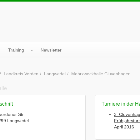
Training
Newsletter
Landkreis Verden
Langwedel
Mehrzweckhalle Cluvenhagen
alle
chrift
Turniere in der H
erdener Str.
3. Cluvenha
299 Langwedel
Frühjahrsturn
April 2016