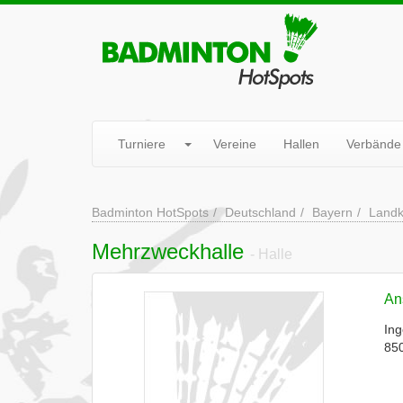
Turniere
Vereine
Hallen
Verbände
Badminton HotSpots
Deutschland
Bayern
Landkr
Mehrzweckhalle
- Halle
Ans
Ing
85