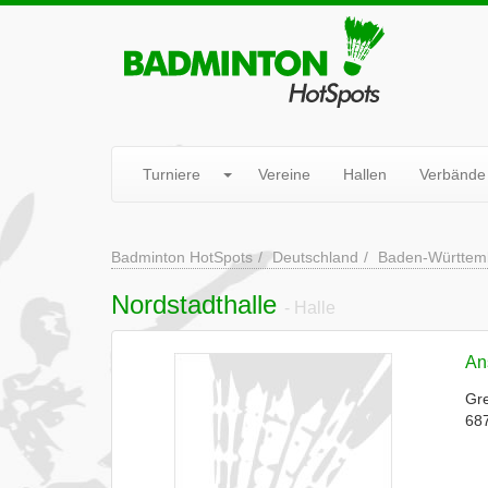
Turniere
Vereine
Hallen
Verbände
Badminton HotSpots
Deutschland
Baden-Württem
Nordstadthalle
- Halle
Ans
Gr
68