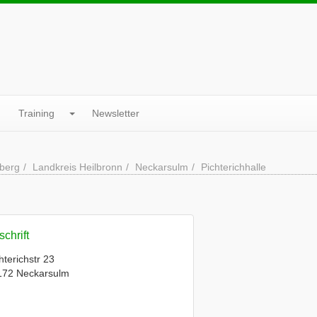
Training
Newsletter
berg
Landkreis Heilbronn
Neckarsulm
Pichterichhalle
chrift
hterichstr 23
172 Neckarsulm