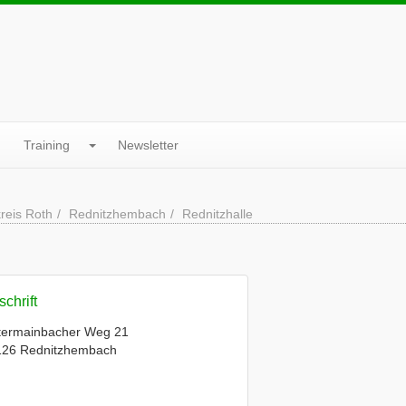
Training
Newsletter
reis Roth
Rednitzhembach
Rednitzhalle
chrift
termainbacher Weg 21
126 Rednitzhembach