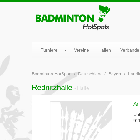
Turniere
Vereine
Hallen
Verbände
Badminton HotSpots
Deutschland
Bayern
Landk
Rednitzhalle
- Halle
Ans
Un
91