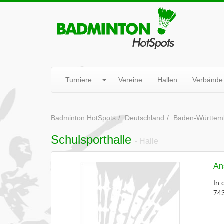
Turniere
Vereine
Hallen
Verbände
Badminton HotSpots
Deutschland
Baden-Württem
Schulsporthalle
- Halle
Ans
In 
743