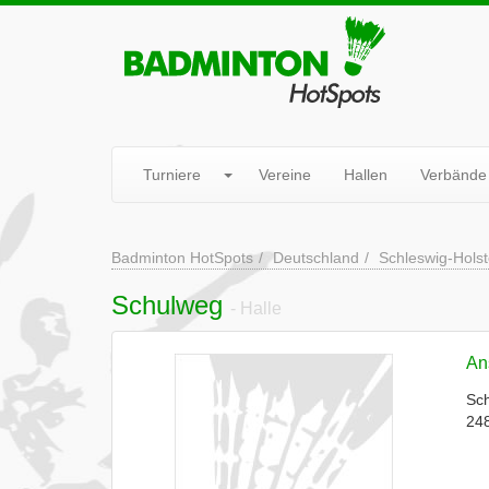
Turniere
Vereine
Hallen
Verbände
Badminton HotSpots
Deutschland
Schleswig-Holst
Schulweg
- Halle
Ans
Sc
24