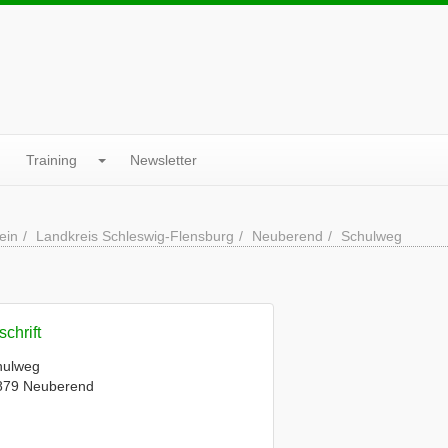
Training
Newsletter
ein
Landkreis Schleswig-Flensburg
Neuberend
Schulweg
chrift
hulweg
879 Neuberend