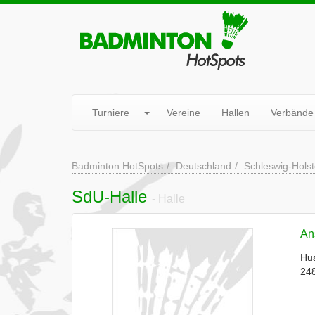
Turniere
Vereine
Hallen
Verbände
Badminton HotSpots
Deutschland
Schleswig-Holst
SdU-Halle
- Halle
Ans
Hus
24