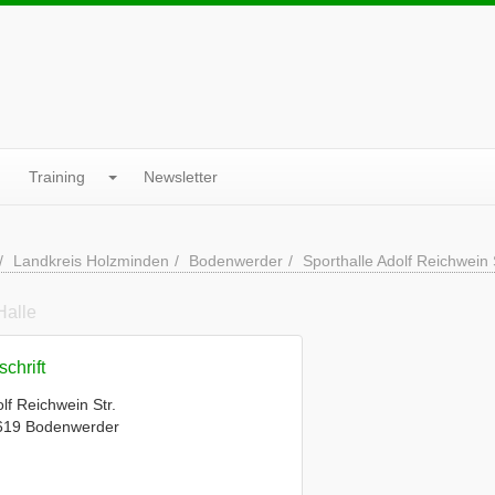
Training
Newsletter
Landkreis Holzminden
Bodenwerder
Sporthalle Adolf Reichwein 
Halle
chrift
lf Reichwein Str.
619 Bodenwerder