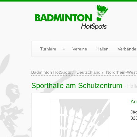
Turniere
Vereine
Hallen
Verbände
Badminton HotSpots
Deutschland
Nordrhein-West
Sporthalle am Schulzentrum
- Hall
Ans
Jäg
326