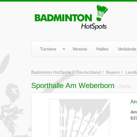
Turniere
Vereine
Hallen
Verbände
Badminton HotSpots
Deutschland
Bayern
Landk
Sporthalle Am Weberborn
- Halle
Ans
Am
63