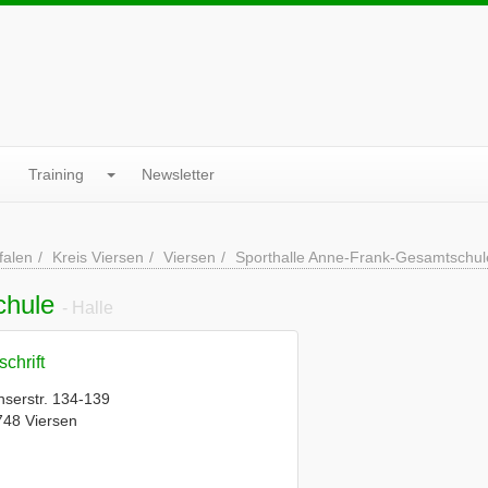
Training
Newsletter
falen
Kreis Viersen
Viersen
Sporthalle Anne-Frank-Gesamtschul
chule
- Halle
chrift
serstr. 134-139
748 Viersen