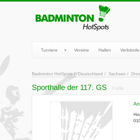
Turniere
Vereine
Hallen
Verbände
Badminton HotSpots
Deutschland
Sachsen
Dre
Sporthalle der 117. GS
- Halle
Ans
Hoc
01