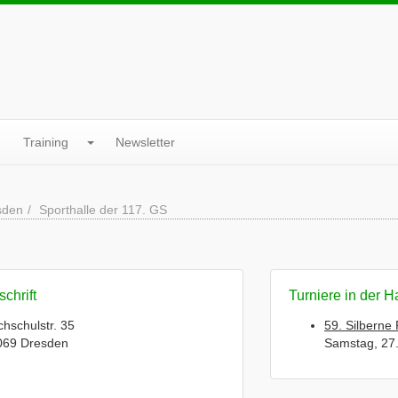
Training
Newsletter
sden
Sporthalle der 117. GS
chrift
Turniere in der H
hschulstr. 35
59. Silberne
069 Dresden
Samstag, 27