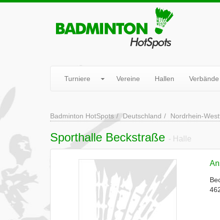
Turniere
Vereine
Hallen
Verbände
Badminton HotSpots
Deutschland
Nordrhein-West
Sporthalle Beckstraße
- Halle
Ans
Bec
462