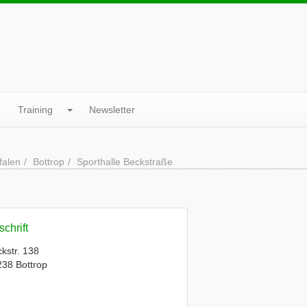
Training
Newsletter
falen
Bottrop
Sporthalle Beckstraße
chrift
kstr. 138
38 Bottrop