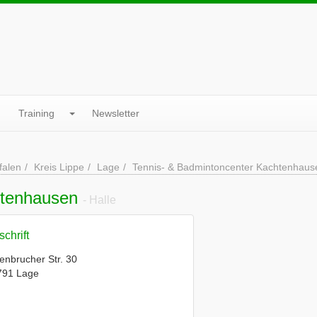
Training
Newsletter
falen
Kreis Lippe
Lage
Tennis- & Badmintoncenter Kachtenhaus
htenhausen
- Halle
chrift
enbrucher Str. 30
791 Lage