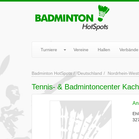
Turniere
Vereine
Hallen
Verbände
Badminton HotSpots
Deutschland
Nordrhein-West
Tennis- & Badmintoncenter Kac
Ans
Ehl
32