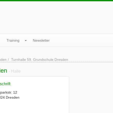
Training
Newsletter
sden
Turnhalle 59. Grundschule Dresden
sden
- Halle
chrift
parkstr. 12
324 Dresden