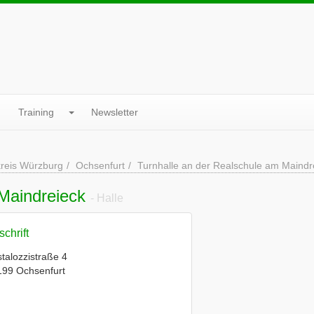
Training
Newsletter
reis Würzburg
Ochsenfurt
Turnhalle an der Realschule am Maindr
 Maindreieck
- Halle
chrift
talozzistraße 4
199 Ochsenfurt