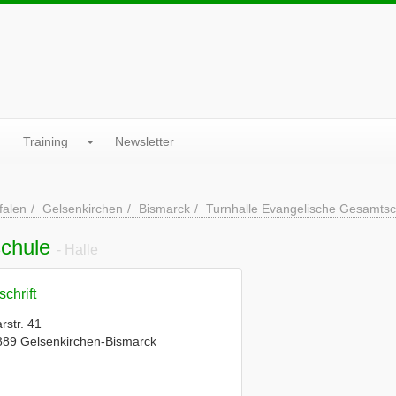
Training
Newsletter
falen
Gelsenkirchen
Bismarck
Turnhalle Evangelische Gesamtsc
schule
- Halle
chrift
rstr. 41
889 Gelsenkirchen-Bismarck