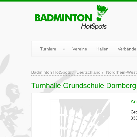
Turniere
Vereine
Hallen
Verbände
Badminton HotSpots
Deutschland
Nordrhein-West
Turnhalle Grundschule Dornber
Ans
Gr
336