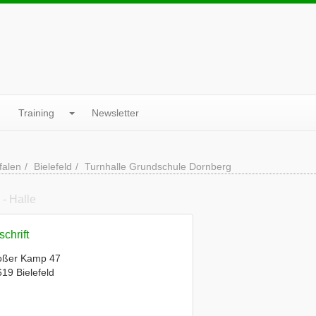
Training
Newsletter
falen
Bielefeld
Turnhalle Grundschule Dornberg
g
- Halle
chrift
oßer Kamp 47
19 Bielefeld