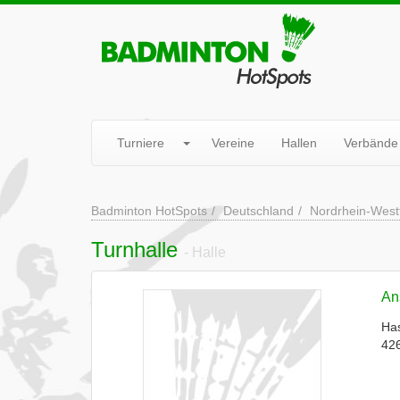
Turniere
Vereine
Hallen
Verbände
Badminton HotSpots
Deutschland
Nordrhein-West
Turnhalle
- Halle
Ans
Has
426