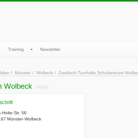
Training
Newsletter
falen
Münster
Wolbeck
Zweifach-Turnhalle Schulzentrum Wolbe
um Wolbeck
- Halle
chrift
-Holte-Str. 56
167 Münster-Wolbeck