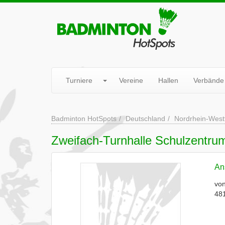
Turniere
Vereine
Hallen
Verbände
Badminton HotSpots
Deutschland
Nordrhein-West
Zweifach-Turnhalle Schulzentr
Ans
von
48