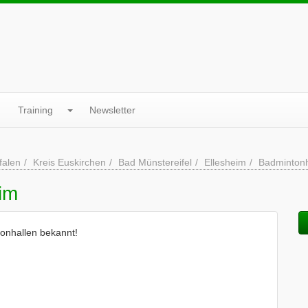
Training
Newsletter
falen
Kreis Euskirchen
Bad Münstereifel
Ellesheim
Badmintonh
im
tonhallen bekannt!