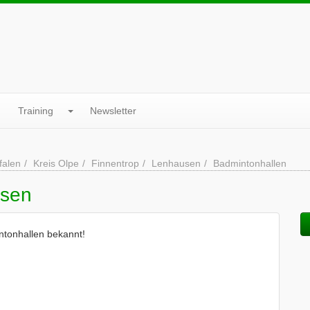
Training
Newsletter
falen
Kreis Olpe
Finnentrop
Lenhausen
Badmintonhallen
usen
ntonhallen bekannt!