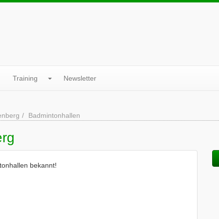
Training
Newsletter
enberg
Badmintonhallen
erg
tonhallen bekannt!