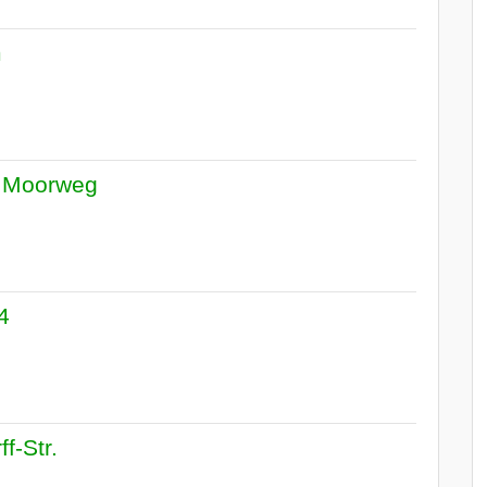
m
r Moorweg
4
f-Str.