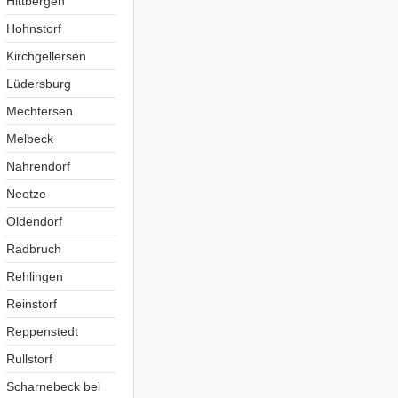
Hittbergen
Hohnstorf
Kirchgellersen
Lüdersburg
Mechtersen
Melbeck
Nahrendorf
Neetze
Oldendorf
Radbruch
Rehlingen
Reinstorf
Reppenstedt
Rullstorf
Scharnebeck bei