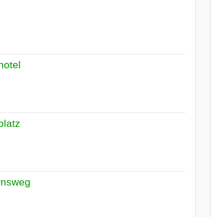
hotel
platz
rnsweg