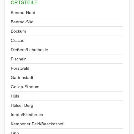
ORTSTEILE
Benrad-Nord
Benrad-Süd
Bockum
Cracau
Dießem/Lehmheide
Fischeln
Forstwald
Gartenstadt
Gellep-Stratum
Hüls
Hülser Berg
Inrath/Kliedbruch
Kempener Feld/Baackeshof
Linn