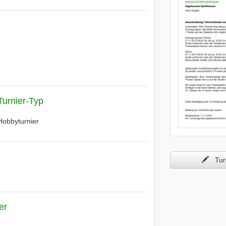
Turnier-Typ
Hobbyturnier
Turn
er