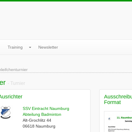
Training
Newsletter
leifchenturnier
er
- Turnier
Ausrichter
Ausschreib
Format
SSV Eintracht Naumburg
Abteilung Badminton
Alt-Grochlitz 44
06618
Naumburg