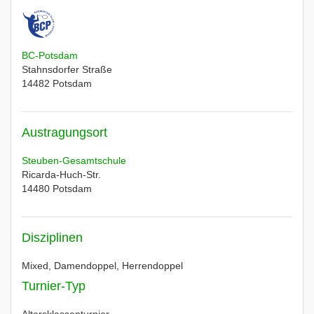
BC-Potsdam
Stahnsdorfer Straße
14482
Potsdam
Austragungsort
Steuben-Gesamtschule
Ricarda-Huch-Str.
14480
Potsdam
Disziplinen
Mixed, Damendoppel, Herrendoppel
Turnier-Typ