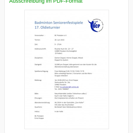
Ausschreibung im PDF-Format