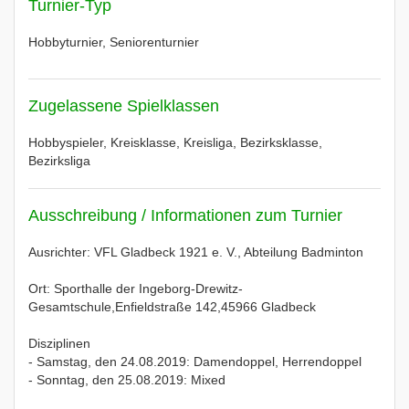
Turnier-Typ
Hobbyturnier, Seniorenturnier
Zugelassene Spielklassen
Hobbyspieler, Kreisklasse, Kreisliga, Bezirksklasse,
Bezirksliga
Ausschreibung / Informationen zum Turnier
Ausrichter: VFL Gladbeck 1921 e. V., Abteilung Badminton
Ort: Sporthalle der Ingeborg-Drewitz-
Gesamtschule,Enfieldstraße 142,45966 Gladbeck
Disziplinen
- Samstag, den 24.08.2019: Damendoppel, Herrendoppel
- Sonntag, den 25.08.2019: Mixed