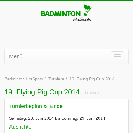
Menü
Badminton HotSpots
Turniere
19. Flying Pig Cup 2014
19. Flying Pig Cup 2014
- Turnier
Turnierbeginn & -Ende
Samstag, 28. Juni 2014 bis Sonntag, 29. Juni 2014
Ausrichter