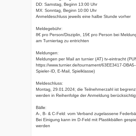
DD: Samstag, Beginn 13:00 Uhr
MX: Sonntag, Beginn 10:00 Uhr
Anmeldeschluss jeweils eine halbe Stunde vorher
Meldegebühr:
8€ pro Person/Disziplin, 15€ pro Person bei Meldung
am Turniertag zu entrichten
Meldungen:
Meldungen per Mail an turnier (AT) tv-eintracht (P
https://www.turnier.de/tournament/63EE3417-DBA
Spieler-ID, E-Mail, Spielklasse)
Meldeschluss:
Montag, 29.01.2024; die Teilnehmerzahl ist begren
werden in Reihenfolge der Anmeldung berücksichtig
Bälle:
A-, B- & C-Feld: vom Verband zugelassene Federbäll
Bei Einigung kann im D-Feld mit Plastikbällen gespiel
werden