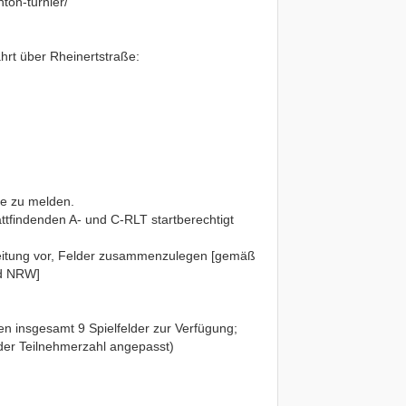
nton-turnier/
hrt über Rheinertstraße:
ke zu melden.
tfindenden A- und C-RLT startberechtigt
rleitung vor, Felder zusammenzulegen [gemäß
nd NRW]
en insgesamt 9 Spielfelder zur Verfügung;
 der Teilnehmerzahl angepasst)