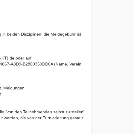
 in beiden Disziplinen; die Meldegebühr ist
UNKT) de oder auf
5-4867-A8D9-B2880359DD0A (Name, Verein,
zt. Meldungen
t
e [von den Teilnehmenden selbst zu stellen]
t werden, die von der Turnierleitung gestellt