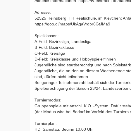
Aktuelle Informationen: https://tv-eintracht.de/badmi
Adresse:
52525 Heinsberg, TH Realschule, im Klevchen; Anfa
https://goo.gl/maps/UkAqaVrdbr6GtJMa9
Spielklassen:
A-Feld: Bezirksliga, Landesliga
B-Feld: Bezirksklasse
C-Feld: Kreisliga
D-Feld: Kreisklasse und Hobbyspieler*innen
Jugendliche sind startberechtigt und nach Spielstär
Jugendliche, die an den an diesem Wochenende stat
sind, dürfen nicht teilnehmen.
Bei geringer Teilnehmerzahl behält sich die Turnie
Spielberechtigung der Saison 23/24, Landesverba
Turniermodus:
Gruppenspiele mit anschl. K.O. -System. Dafür steh
(der Modus wird bei Bedarf im Vorfeld des Turniers
Turnierplan:
HD: Samstag, Beginn 10:00 Uhr