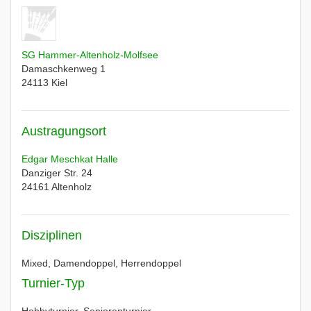
SG Hammer-Altenholz-Molfsee
Damaschkenweg 1
24113
Kiel
Austragungsort
Edgar Meschkat Halle
Danziger Str. 24
24161
Altenholz
Disziplinen
Mixed, Damendoppel, Herrendoppel
Turnier-Typ