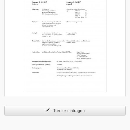
Turnier eintragen