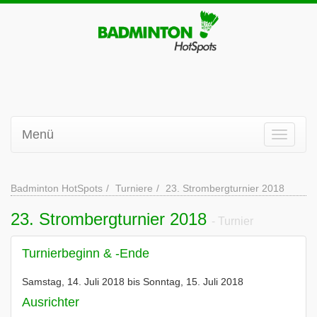
Menü
Badminton HotSpots
Turniere
23. Strombergturnier 2018
23. Strombergturnier 2018
- Turnier
Turnierbeginn & -Ende
Samstag, 14. Juli 2018 bis Sonntag, 15. Juli 2018
Ausrichter