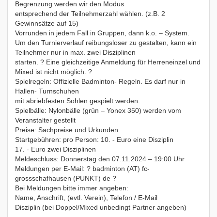
Begrenzung werden wir den Modus
entsprechend der Teilnehmerzahl wählen. (z.B. 2
Gewinnsätze auf 15)
Vorrunden in jedem Fall in Gruppen, dann k.o. – System.
Um den Turnierverlauf reibungsloser zu gestalten, kann ein
Teilnehmer nur in max. zwei Disziplinen
starten. ? Eine gleichzeitige Anmeldung für Herreneinzel und
Mixed ist nicht möglich. ?
Spielregeln: Offizielle Badminton- Regeln. Es darf nur in
Hallen- Turnschuhen
mit abriebfesten Sohlen gespielt werden.
Spielbälle: Nylonbälle (grün – Yonex 350) werden vom
Veranstalter gestellt
Preise: Sachpreise und Urkunden
Startgebühren: pro Person: 10. - Euro eine Disziplin
17. - Euro zwei Disziplinen
Meldeschluss: Donnerstag den 07.11.2024 – 19:00 Uhr
Meldungen per E-Mail: ? badminton (AT) fc-
grossschafhausen (PUNKT) de ?
Bei Meldungen bitte immer angeben:
Name, Anschrift, (evtl. Verein), Telefon / E-Mail
Disziplin (bei Doppel/Mixed unbedingt Partner angeben)