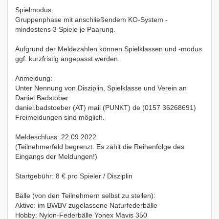
Spielmodus:
Gruppenphase mit anschließendem KO-System -
mindestens 3 Spiele je Paarung.
Aufgrund der Meldezahlen können Spielklassen und -modus
ggf. kurzfristig angepasst werden.
Anmeldung:
Unter Nennung von Disziplin, Spielklasse und Verein an
Daniel Badstöber
daniel.badstoeber (AT) mail (PUNKT) de (0157 36268691)
Freimeldungen sind möglich.
Meldeschluss: 22.09.2022
(Teilnehmerfeld begrenzt. Es zählt die Reihenfolge des
Eingangs der Meldungen!)
Startgebühr: 8 € pro Spieler / Disziplin
Bälle (von den Teilnehmern selbst zu stellen):
Aktive: im BWBV zugelassene Naturfederbälle
Hobby: Nylon-Federbälle Yonex Mavis 350