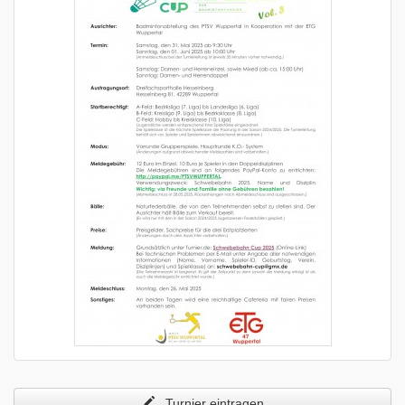
Turnier eintragen