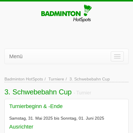
Menü
Badminton HotSpots
Turniere
3. Schwebebahn Cup
3. Schwebebahn Cup
- Turnier
Turnierbeginn & -Ende
Samstag, 31. Mai 2025 bis Sonntag, 01. Juni 2025
Ausrichter