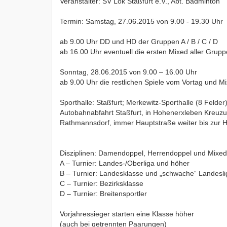
Veranstalter: SV Lok Staßfurt e.V., Abt. Badminton
Termin: Samstag, 27.06.2015 von 9.00 - 19.30 Uhr
ab 9.00 Uhr DD und HD der Gruppen A / B / C / D
ab 16.00 Uhr eventuell die ersten Mixed aller Grup
Sonntag, 28.06.2015 von 9.00 – 16.00 Uhr
ab 9.00 Uhr die restlichen Spiele vom Vortag und Mi
Sporthalle: Staßfurt; Merkewitz-Sporthalle (8 Felder
Autobahnabfahrt Staßfurt, in Hohenerxleben Kreuzu
Rathmannsdorf, immer Hauptstraße weiter bis zur H
Disziplinen: Damendoppel, Herrendoppel und Mixe
A – Turnier: Landes-/Oberliga und höher
B – Turnier: Landesklasse und „schwache“ Landesl
C – Turnier: Bezirksklasse
D – Turnier: Breitensportler
Vorjahressieger starten eine Klasse höher
(auch bei getrennten Paarungen)