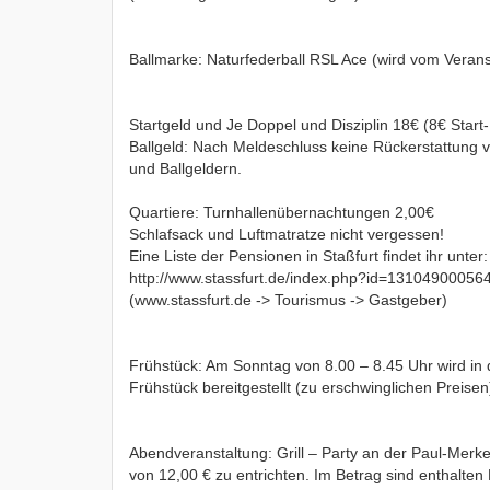
Ballmarke: Naturfederball RSL Ace (wird vom Veransta
Startgeld und Je Doppel und Disziplin 18€ (8€ Start-
Ballgeld: Nach Meldeschluss keine Rückerstattung v
und Ballgeldern.
Quartiere: Turnhallenübernachtungen 2,00€
Schlafsack und Luftmatratze nicht vergessen!
Eine Liste der Pensionen in Staßfurt findet ihr unter:
http://www.stassfurt.de/index.php?id=13104900056
(www.stassfurt.de -> Tourismus -> Gastgeber)
Frühstück: Am Sonntag von 8.00 – 8.45 Uhr wird in 
Frühstück bereitgestellt (zu erschwinglichen Preisen
Abendveranstaltung: Grill – Party an der Paul-Merkew
von 12,00 € zu entrichten. Im Betrag sind enthalten