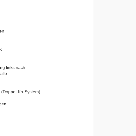
pen
x
)
ng links nach
alle
d (Doppel-Ko-System)
igen